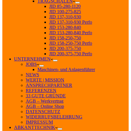
TRAGSCHALEN
JID 85-280-1120
JID 100-275-825
JID 137-310-930
JID 137-310-930 Perfo
JID 153-280-840
JID 153-280-840 Perfo
JID 158-250-750
JID 158-250-750 Perfo
JID 200-375-750
JID 200-375-750 Perfo
UNTERNEHMEN
JOBS
Maschinen- und Anlagenführer
NEWS
WERTE | MISSION
ANSPRECHPARTNER
REFERENZEN
33 GUTE GRÜNDE
AGB – Werkvertrag
AGB – Online Shop
DATENSCHUTZ
WIDERRUFSBELEHRUNG
IMPRESSUM
ABKANTTECHNIK