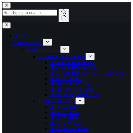
Zum
Inhalt
springen
Keine
Ergebnisse
SHOP
OBJEKTBAU
WANDPROFILE
SANDWICHPANEELE
JI SB Wall 1150 40-60
JI SB Wall 1100 80-100
JI SB Wall 1100 120-150-170-200-220
JI VB Wall 1000
JI VB Wall 1000 (Plank)
JI VB Slate 1000 Wand
JI VB Sidings 1000 Wand
TRAPEZBLECHE
JI 19-155-1090
JI 19-105-1050
JI 30-220-1100
JID 35-207-1035
JI 40-183-915 Wand