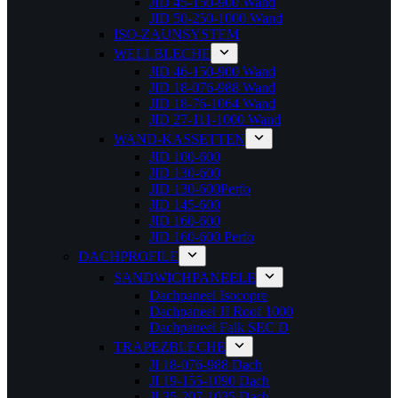
JID 45-150-900 Wand
JID 50-250-1000 Wand
ISO-ZAUNSYSTEM
WELLBLECHE
JID 46-150-900 Wand
JID 18-076-988 Wand
JID 18-76-1064 Wand
JID 27-111-1000 Wand
WAND-KASSETTEN
JID 100-600
JID 130-600
JID 130-600Perfo
JID 145-600
JID 160-600
JID 160-600 Perfo
DACHPROFILE
SANDWICHPANEELE
Dachpaneel Isocopre
Dachpaneel JI Roof 1000
Dachpaneel Falk SEC D
TRAPEZBLECHE
JI 18-076-988 Dach
JI 19-155-1090 Dach
JI 35-207-1035 Dach