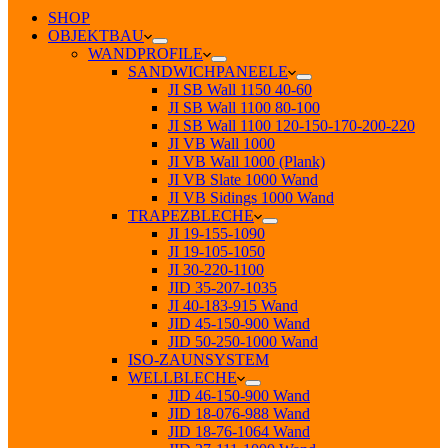
SHOP
OBJEKTBAU
WANDPROFILE
SANDWICHPANEELE
JI SB Wall 1150 40-60
JI SB Wall 1100 80-100
JI SB Wall 1100 120-150-170-200-220
JI VB Wall 1000
JI VB Wall 1000 (Plank)
JI VB Slate 1000 Wand
JI VB Sidings 1000 Wand
TRAPEZBLECHE
JI 19-155-1090
JI 19-105-1050
JI 30-220-1100
JID 35-207-1035
JI 40-183-915 Wand
JID 45-150-900 Wand
JID 50-250-1000 Wand
ISO-ZAUNSYSTEM
WELLBLECHE
JID 46-150-900 Wand
JID 18-076-988 Wand
JID 18-76-1064 Wand