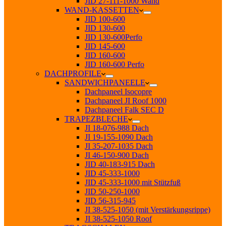
JID 27-111-1000 Wand
WAND-KASSETTEN
JID 100-600
JID 130-600
JID 130-600Perfo
JID 145-600
JID 160-600
JID 160-600 Perfo
DACHPROFILE
SANDWICHPANEELE
Dachpaneel Isocopre
Dachpaneel JI Roof 1000
Dachpaneel Falk SEC D
TRAPEZBLECHE
JI 18-076-988 Dach
JI 19-155-1090 Dach
JI 35-207-1035 Dach
JI 46-150-900 Dach
JID 40-183-915 Dach
JID 45-333-1000
JID 45-333-1000 mit Stützfuß
JID 50-250-1000
JID 56-315-945
JI 38-525-1050 (mit Verstärkungsrippe)
JI 38-525-1050 Roof