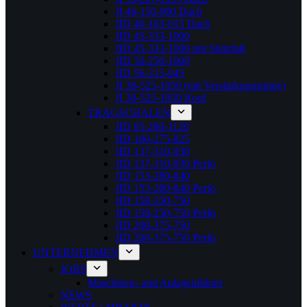
JI 46-150-900 Dach
JID 40-183-915 Dach
JID 45-333-1000
JID 45-333-1000 mit Stützfuß
JID 50-250-1000
JID 56-315-945
JI 38-525-1050 (mit Verstärkungsrippe)
JI 38-525-1050 Roof
TRAGSCHALEN
JID 85-280-1120
JID 100-275-825
JID 137-310-930
JID 137-310-930 Perfo
JID 153-280-840
JID 153-280-840 Perfo
JID 158-250-750
JID 158-250-750 Perfo
JID 200-375-750
JID 200-375-750 Perfo
UNTERNEHMEN
JOBS
Maschinen- und Anlagenführer
NEWS