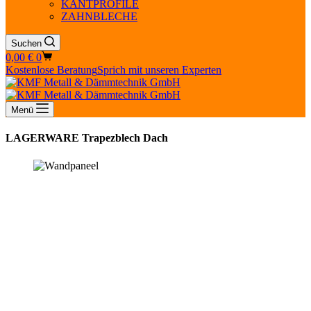
KANTPROFILE
ZAHNBLECHE
Suchen
Warenkorb
0,00
€
0
Kostenlose Beratung
Sprich mit unseren Experten
Menü
LAGERWARE Trapezblech Dach