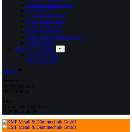
WERTE | MISSION
ANSPRECHPARTNER
REFERENZEN
33 GUTE GRÜNDE
AGB – Werkvertrag
AGB – Online Shop
DATENSCHUTZ
WIDERRUFSBELEHRUNG
IMPRESSUM
ABKANTTECHNIK
KANTPROFILE
ZAHNBLECHE
Warenkorb
0,00
€
0
Adresse
Am Kreuzplatz 2
49577 Ankum
Büro
Mo-Do 7:00-16:00 Uhr
Fr 07:00-14:30 Uhr