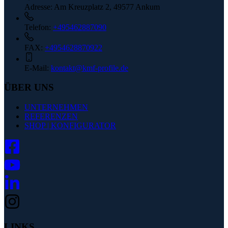
Adresse:
Am Kreuzplatz 2, 49577 Ankum
Telefon:
+495462887090
FAX:
+4954628870922
E-Mail:
kontakt@kmf-profile.de
ÜBER UNS
UNTERNEHMEN
REFERENZEN
SHOP | KONFIGURATOR
LINKS